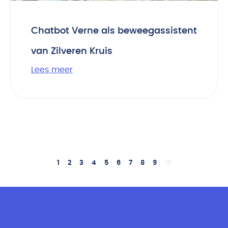
Chatbot Verne als beweegassistent
van Zilveren Kruis
Lees meer
1
2
3
4
5
6
7
8
9
10