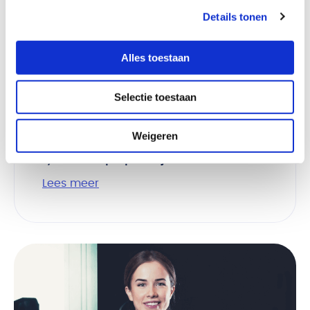
Details tonen
Alles toestaan
Verne Health en Fys’Optima
Selectie toestaan
bundelen krachten: enorme
digitale voorsprong voor
Weigeren
fysiotherapiepraktijken
Lees meer