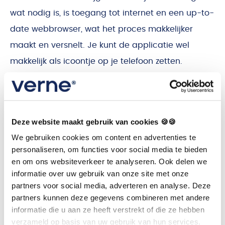
wat nodig is, is toegang tot internet en een up-to-
date webbrowser, wat het proces makkelijker
maakt en versnelt. Je kunt de applicatie wel
makkelijk als icoontje op je telefoon zetten.
Voordelen voor de
gezondheidszorg
Deze website maakt gebruik van cookies 🍪🍪
We gebruiken cookies om content en advertenties te
Verbeterde samenwerking
personaliseren, om functies voor social media te bieden
en om ons websiteverkeer te analyseren. Ook delen we
informatie over uw gebruik van onze site met onze
De mogelijkheid om overal en altijd toegang te
partners voor social media, adverteren en analyse. Deze
krijgen tot patiëntpatiëntdossier bevordert de
partners kunnen deze gegevens combineren met andere
samenwerking tussen jou en je patiënt. Daarnaast
informatie die u aan ze heeft verstrekt of die ze hebben
verzameld op basis van uw gebruik van hun services.
kun je makkelijker overleggen met een collega. Je