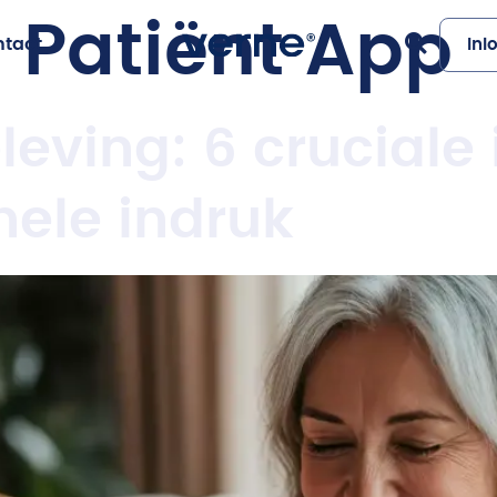
:
Patiënt App
ntact
Inl
leving: 6 cruciale 
nele indruk