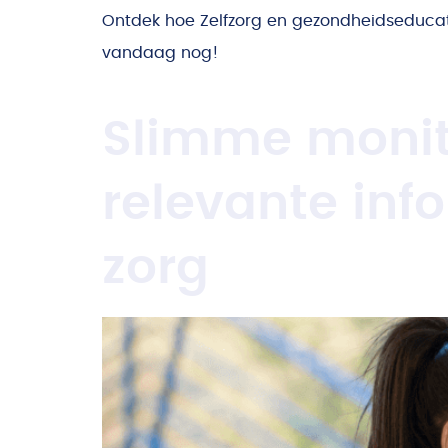
Ontdek hoe Zelfzorg en gezondheidseducati
vandaag nog!
Slimme monit
relevante inf
zorg