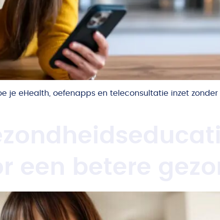
e je eHealth, oefenapps en teleconsultatie inzet zonder
Gezondheidseducat
or een betere gez