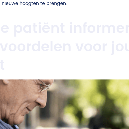
ot nieuwe hoogten te brengen.
e patiënt informer
 voordelen voor jo
t