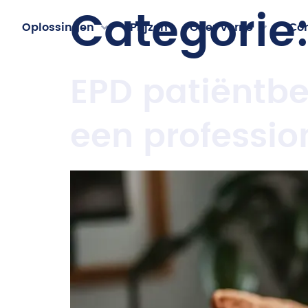
Categorie
Oplossingen
Prijzen
Over Verne
Co
EPD patiëntbe
een professio