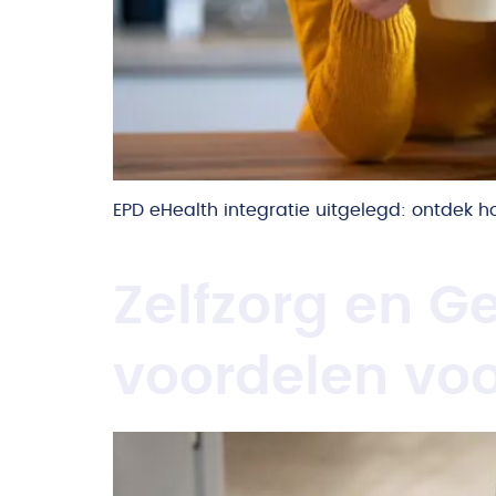
EPD eHealth integratie uitgelegd: ontdek ho
Zelfzorg en 
voordelen vo