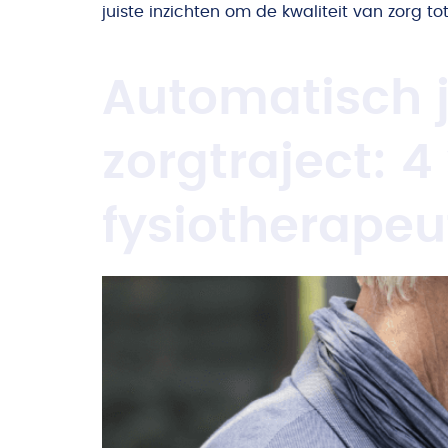
juiste inzichten om de kwaliteit van zorg t
Automatisch j
zorgtraject: 4
fysiotherapeu