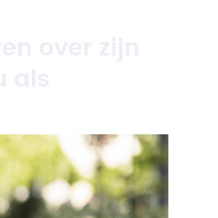
en over zijn
u als