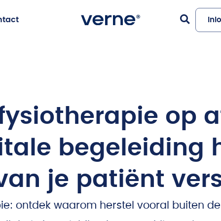
ntact
Inl
 fysiotherapie op a
itale begeleiding 
van je patiënt ver
pie: ontdek waarom herstel vooral buiten 