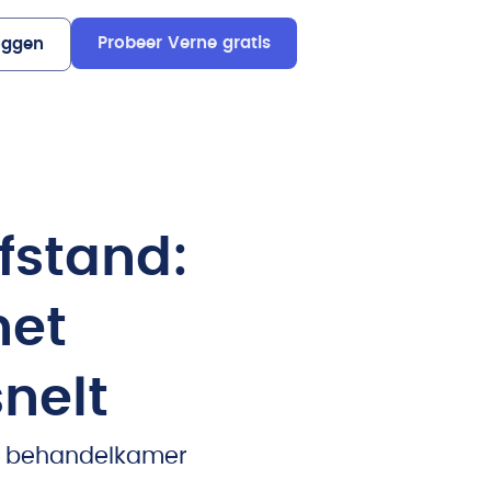
Probeer Verne gratis
oggen
fstand:
het
snelt
de behandelkamer