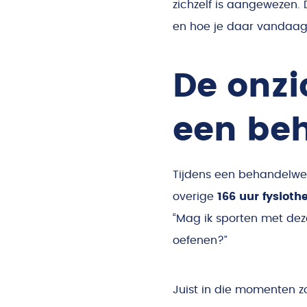
zichzelf is aangewezen.
en hoe je daar vandaag 
De onz
een beh
Tijdens een behandelweek
overige
166 uur fysioth
“Mag ik sporten met dez
oefenen?”
Juist in die momenten z