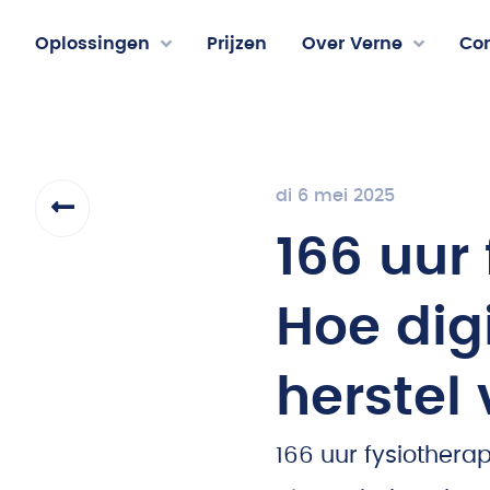
Oplossingen
Prijzen
Over Verne
Co
di 6 mei 2025
166 uur
Hoe dig
herstel 
166 uur fysiothera