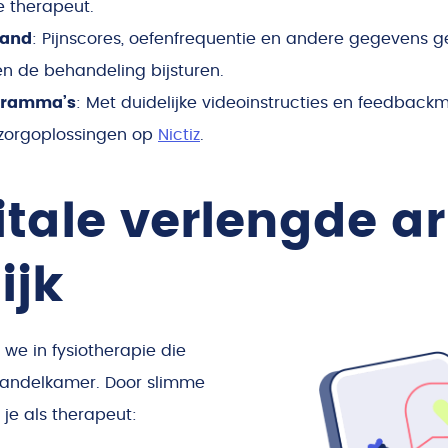
 therapeut.
tand
: Pijnscores, oefenfrequentie en andere gegevens ge
n de behandeling bijsturen.
ogramma’s
: Met duidelijke videoinstructies en feedback
 zorgoplossingen op
Nictiz
.
itale verlengde a
ijk
we in fysiotherapie die
handelkamer. Door slimme
 je als therapeut: