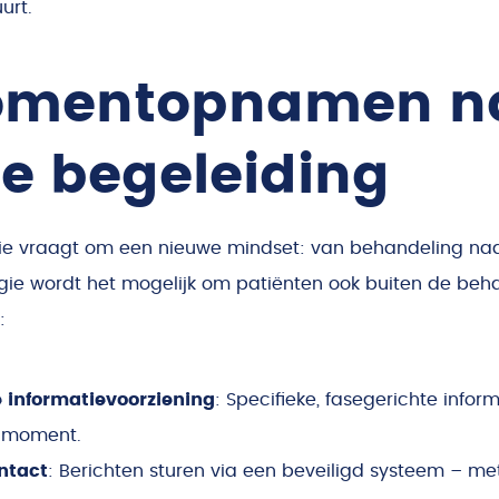
urt.
omentopnamen n
e begeleiding
ie vraagt om een nieuwe mindset: van behandeling naa
gie wordt het mogelijk om patiënten ook buiten de be
:
 informatievoorziening
: Specifieke, fasegerichte inform
e moment.
ntact
: Berichten sturen via een beveiligd systeem – met