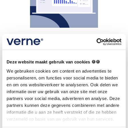
3. Een flexibel platform:
Verne als grote
stekkerdoos
Deze website maakt gebruik van cookies 🍪🍪
We gebruiken cookies om content en advertenties te
personaliseren, om functies voor social media te bieden
Verne is gebouwd als een groot
API-platform
–
en om ons websiteverkeer te analyseren. Ook delen we
vergelijkbaar met een stekkerdoos. Dit betekent
informatie over uw gebruik van onze site met onze
dat je eenvoudig andere systemen en applicaties
partners voor social media, adverteren en analyse. Deze
partners kunnen deze gegevens combineren met andere
kunt koppelen. Denk bijvoorbeeld aan oefenapps,
informatie die u aan ze heeft verstrekt of die ze hebben
boekhoudpakketten, wearables en andere digitale
verzameld op basis van uw gebruik van hun services.
hulpmiddelen. Deze integraties, die wij ook wel