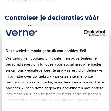
Controleer je declaraties vóór
verzending
Voorkomen is beter dan genezen. Voordat je een
declaratie indient, is het belangrijk om deze
Deze website maakt gebruik van cookies 🍪🍪
zorgvuldig te controleren. Let op:
We gebruiken cookies om content en advertenties te
personaliseren, om functies voor social media te bieden
en om ons websiteverkeer te analyseren. Ook delen we
Zijn alle verplichte velden correct ingevuld?
informatie over uw gebruik van onze site met onze
partners voor social media, adverteren en analyse. Deze
Worden de juiste diagnose- en
partners kunnen deze gegevens combineren met andere
behandelcodes gebruikt?
informatie die u aan ze heeft verstrekt of die ze hebben
Voldoet de declaratie aan de eisen van de
verzameld op basis van uw gebruik van hun services.
verzekeraar?