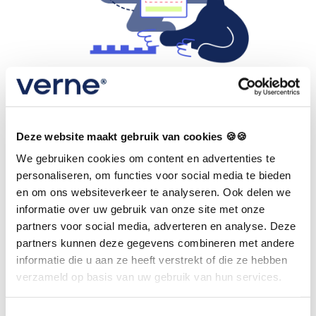
Blijf op de hoogte van de
nieuwste ontwikkelingen
Deze website maakt gebruik van cookies 🍪🍪
We gebruiken cookies om content en advertenties te
Door up-to-date te blijven via
personaliseren, om functies voor social media te bieden
brancheorganisaties zoals het
KNGF
en
en om ons websiteverkeer te analyseren. Ook delen we
informatie over uw gebruik van onze site met onze
softwareleveranciers zoals
Verne Health
, voorkom
partners voor social media, adverteren en analyse. Deze
je onverwachte problemen.
partners kunnen deze gegevens combineren met andere
informatie die u aan ze heeft verstrekt of die ze hebben
verzameld op basis van uw gebruik van hun services.
Train je team in de nieuwe
Toestemmingsselectie