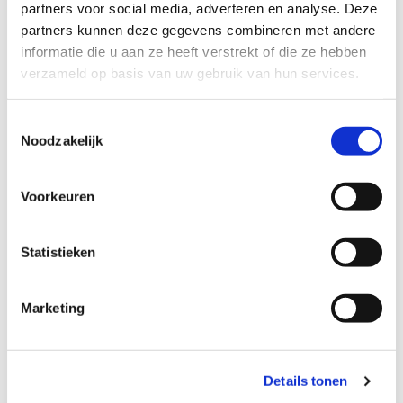
partners voor social media, adverteren en analyse. Deze
op een mobiele telefoon net even anders
partners kunnen deze gegevens combineren met andere
weergeven. Denk bijvoorbeeld aan grafieken,
informatie die u aan ze heeft verstrekt of die ze hebben
verzameld op basis van uw gebruik van hun services.
teksten of afbeeldingen. De designer van Verne is
zich hier bewust van. Daarom ontwikkelen we de
Toestemmingsselectie
toepassingen voor verschillende devices. Op die
Noodzakelijk
manier weten we zeker dat we de juiste weergave
hebben, ongeacht het device dat je gebruikt.
Voorkeuren
Statistieken
Marketing
Details tonen