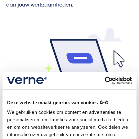
aan jouw werkzaamheden.
De designer ontwikkelt
Deze website maakt gebruik van cookies 🍪🍪
op maat
We gebruiken cookies om content en advertenties te
personaliseren, om functies voor social media te bieden
Onze designer ontwikkelt de schermen voor Verne
en om ons websiteverkeer te analyseren. Ook delen we
informatie over uw gebruik van onze site met onze
voor iedere toepassing. Sommige dingen moet je