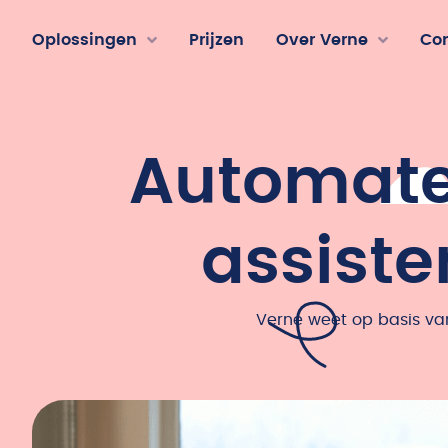
Oplossingen
Prijzen
Over Verne
Co
Automate
assiste
Verne weet op basis va