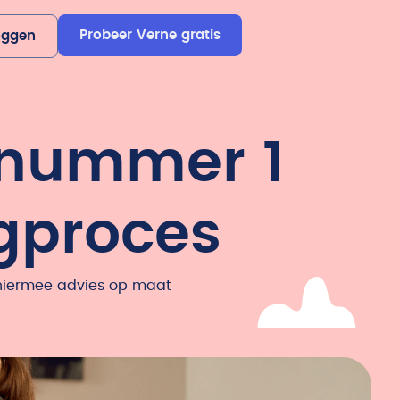
Probeer Verne gratis
oggen
 nummer 1
rgproces
 hiermee advies op maat