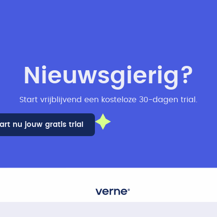
Nieuwsgierig?
Start vrijblijvend een kosteloze 30-dagen trial​.
art nu jouw gratis trial