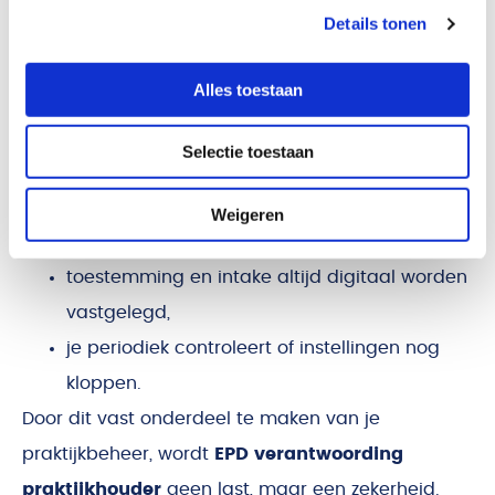
verantwoording
Details tonen
structureel goed in
Alles toestaan
Wil je structureel grip houden? Zorg dan dat:
Selectie toestaan
elke gebruiker een eigen account heeft,
Weigeren
logging standaard actief is,
toestemming en intake altijd digitaal worden
vastgelegd,
je periodiek controleert of instellingen nog
kloppen.
Door dit vast onderdeel te maken van je
praktijkbeheer, wordt
EPD verantwoording
praktijkhouder
geen last, maar een zekerheid.