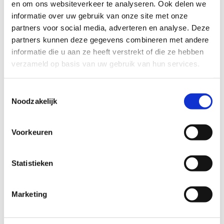
en om ons websiteverkeer te analyseren. Ook delen we
informatie over uw gebruik van onze site met onze
partners voor social media, adverteren en analyse. Deze
wijzigingen worden overschreven zonder
partners kunnen deze gegevens combineren met andere
logging,
informatie die u aan ze heeft verstrekt of die ze hebben
verzameld op basis van uw gebruik van hun services.
toestemming wordt mondeling geregeld
maar niet vastgelegd,
Toestemmingsselectie
meerdere medewerkers gebruiken één
Noodzakelijk
account,
oude dossiers zijn niet goed gearchiveerd.
Voorkeuren
Deze fouten ondermijnen direct de
EPD
verantwoording praktijkhouder
, ook als de
Statistieken
zorginhoud goed was.
Marketing
6. Zo richt je EPD