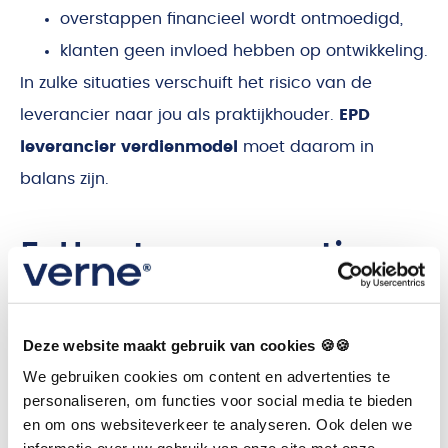
overstappen financieel wordt ontmoedigd,
klanten geen invloed hebben op ontwikkeling.
In zulke situaties verschuift het risico van de
leverancier naar jou als praktijkhouder.
EPD
leverancier verdienmodel
moet daarom in
balans zijn.
5. Hoe transparantie en
duurzaamheid eruitzien
Deze website maakt gebruik van cookies 🍪🍪
Een duurzaam verdienmodel kenmerkt zich door:
We gebruiken cookies om content en advertenties te
personaliseren, om functies voor social media te bieden
heldere prijsstructuren,
en om ons websiteverkeer te analyseren. Ook delen we