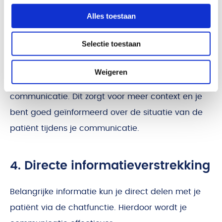
nodig hebt.
Alles toestaan
3. Inzicht in het patiëntdossier
Selectie toestaan
Als fysiotherapeut heb je direct zicht op relevante
Weigeren
informatie uit het patiëntdossier tijdens de
communicatie. Dit zorgt voor meer context en je
bent goed geïnformeerd over de situatie van de
patiënt tijdens je communicatie.
4. Directe informatieverstrekking
Belangrijke informatie kun je direct delen met je
patiënt via de chatfunctie. Hierdoor wordt je