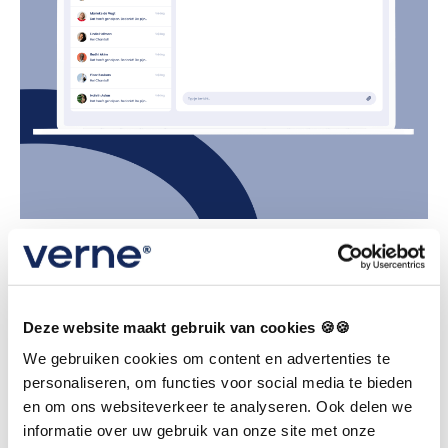
Wat zijn de voordelen
van de oplossing?
Deze website maakt gebruik van cookies 🍪🍪
De oplossing heeft grote voordelen voor jou als
We gebruiken cookies om content en advertenties te
personaliseren, om functies voor social media te bieden
fysiotherapeut.
en om ons websiteverkeer te analyseren. Ook delen we
informatie over uw gebruik van onze site met onze