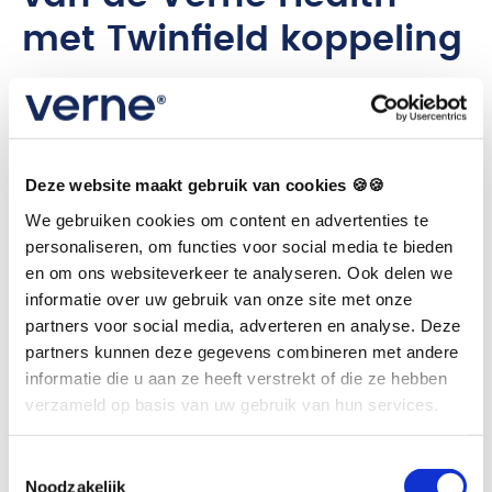
met Twinfield koppeling
📅
Tijdbesparing
: Geen dubbele invoer meer
tussen systemen.
❌
Minder fouten
: Minder kans op typefouten
Deze website maakt gebruik van cookies 🍪🍪
of vergeten facturen.
We gebruiken cookies om content en advertenties te
📊
Realtime inzicht
: Continu overzicht van je
personaliseren, om functies voor social media te bieden
en om ons websiteverkeer te analyseren. Ook delen we
financiële situatie.
informatie over uw gebruik van onze site met onze
🚀
Geoptimaliseerde workflow
: Van
partners voor social media, adverteren en analyse. Deze
behandeling tot betaling verloopt alles
partners kunnen deze gegevens combineren met andere
informatie die u aan ze heeft verstrekt of die ze hebben
soepeler.
verzameld op basis van uw gebruik van hun services.
Toestemmingsselectie
Noodzakelijk