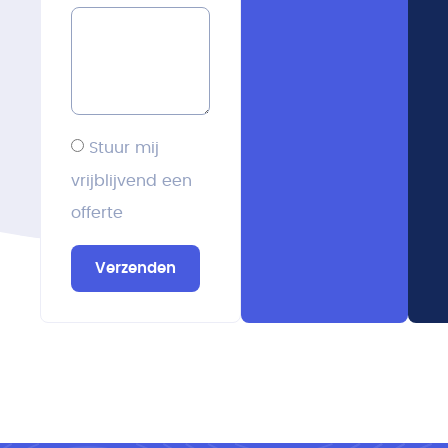
Stuur mij
vrijblijvend een
offerte
Verzenden