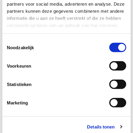
partners voor social media, adverteren en analyse. Deze
weer bijdraagt aan betere prestaties.
partners kunnen deze gegevens combineren met andere
informatie die u aan ze heeft verstrekt of die ze hebben
verzameld op basis van uw gebruik van hun services.
Toestemmingsselectie
Noodzakelijk
Voorkeuren
Efficiënt gebruik van hardware
Statistieken
Dankzij containers kan Verne efficiënter
gebruikmaken van de beschikbare hardware. Dit
Marketing
zorgt voor snellere responstijden en een soepelere
gebruikerservaring.
Details tonen