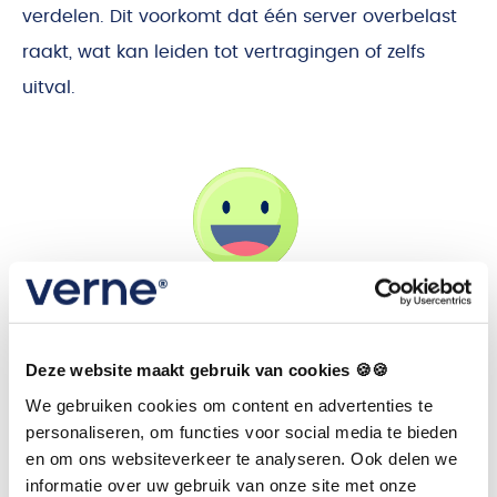
verdelen. Dit voorkomt dat één server overbelast
raakt, wat kan leiden tot vertragingen of zelfs
uitval.
Veerkracht en herstel
Deze website maakt gebruik van cookies 🍪🍪
Kubernetes detecteert automatisch problemen en
We gebruiken cookies om content en advertenties te
kan applicaties opnieuw opstarten of verplaatsen
personaliseren, om functies voor social media te bieden
naar gezonde omgevingen. Dit verhoogt de
en om ons websiteverkeer te analyseren. Ook delen we
informatie over uw gebruik van onze site met onze
betrouwbaarheid en continuïteit van Verne, wat