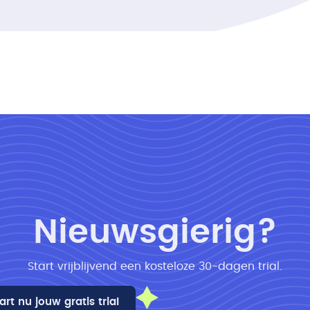
Nieuwsgierig?
Start vrijblijvend een kosteloze 30-dagen trial​.
art nu jouw gratis trial