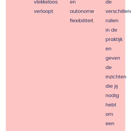
vlekkeloos
en
de
verloopt.
autonome
verschille
flexibiliteit.
rollen
in de
praktijk
en
geven
de
inzichten
die jij
nodig
hebt
om
een