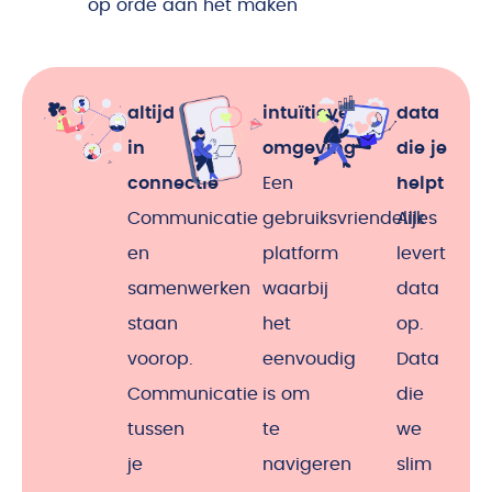
op orde aan het maken
altijd
intuïtieve
data
in
omgeving
die je
connectie
Een
helpt
Communicatie
gebruiksvriendelijk
Alles
en
platform
levert
samenwerken
waarbij
data
staan
het
op.
voorop.
eenvoudig
Data
Communicatie
is om
die
tussen
te
we
je
navigeren
slim