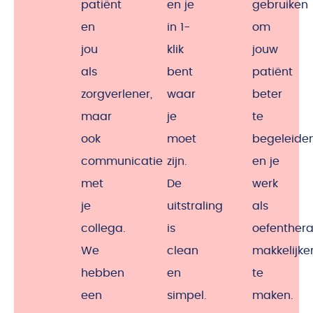
patiënt
en je
gebruiken
en
in 1-
om
jou
klik
jouw
als
bent
patiënt
zorgverlener,
waar
beter
maar
je
te
ook
moet
begeleide
communicatie
zijn.
en je
met
De
werk
je
uitstraling
als
collega.
is
oefenther
We
clean
makkelijke
hebben
en
te
een
simpel.
maken.