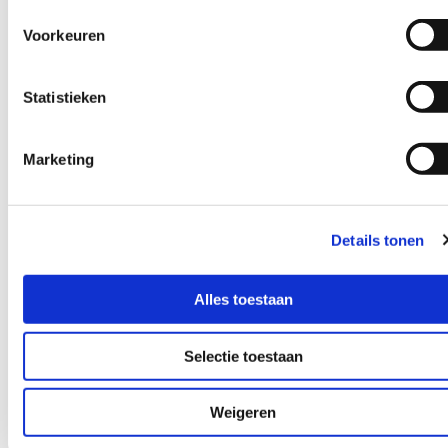
aandacht geven waarmee ze groeien.
Voorkeuren
Samen met Verne breng je de zorg naar het
next level met een systeem dat door de
Statistieken
moderne techniek futureproof is.
Marketing
De innovatieve
Details tonen
features van Verne
Alles toestaan
Selectie toestaan
Weigeren