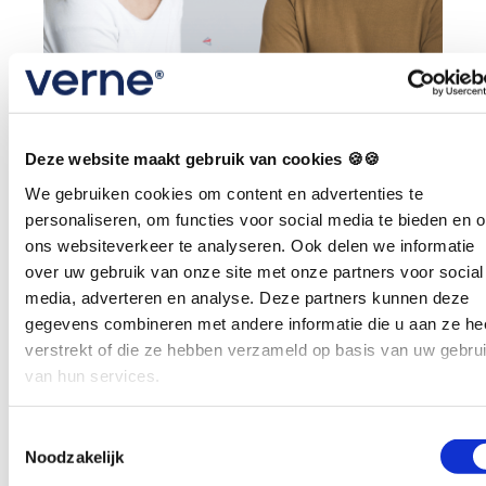
Deze website maakt gebruik van cookies 🍪🍪
We gebruiken cookies om content en advertenties te
personaliseren, om functies voor social media te bieden en 
ons websiteverkeer te analyseren. Ook delen we informatie
over uw gebruik van onze site met onze partners voor social
media, adverteren en analyse. Deze partners kunnen deze
gegevens combineren met andere informatie die u aan ze he
verstrekt of die ze hebben verzameld op basis van uw gebru
Je wil dat je praktijk
van hun services.
futureproof is
Toestemmingsselectie
Je wilt vrijheid van bewegen zodat je kunt
Noodzakelijk
doen wat je wilt. Jij wil je patiënten de