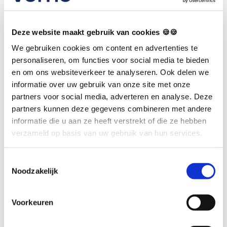
Zonder goede EPD-ondersteuning zie je vaak:
Deze website maakt gebruik van cookies 🍪🍪
overschrijding van wettelijke termijnen,
We gebruiken cookies om content en advertenties te
onvolledige of foutieve inzage,
personaliseren, om functies voor social media te bieden
onzekerheid over wat gedeeld mag worden,
en om ons websiteverkeer te analyseren. Ook delen we
informatie over uw gebruik van onze site met onze
risico op klachten of meldingen.
partners voor social media, adverteren en analyse. Deze
partners kunnen deze gegevens combineren met andere
informatie die u aan ze heeft verstrekt of die ze hebben
Volgens het
Zorginstituut Nederland
is correcte
verzameld op basis van uw gebruik van hun services.
omgang met patiëntgegevens een essentieel
onderdeel van professionele en verantwoorde
Toestemmingsselectie
Noodzakelijk
zorg:
👉
https://www.zorginstituutnederland.nl
Voorkeuren
Hier wordt
EPD AVG verzoeken
een direct