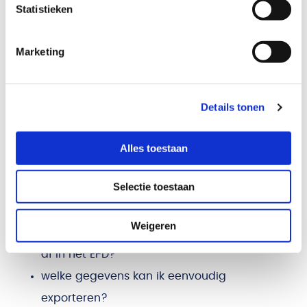
Statistieken
compliance- en reputatierisico.
Marketing
6. Hoe beoordeel je
AVG-ondersteuning
Details tonen
vóór je kiest?
Alles toestaan
Wil je voorbereid zijn? Stel leveranciers dan deze
vragen:
Selectie toestaan
Weigeren
hoe handel ik inzage- en verwijderverzoeken
af in het EPD?
welke gegevens kan ik eenvoudig
exporteren?